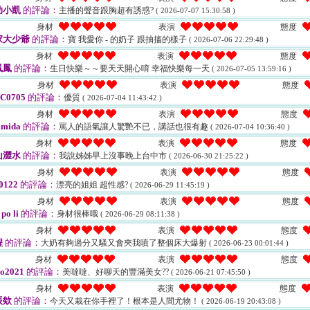
助小凱
的評論：
主播的聲音跟胸超有誘惑?
( 2026-07-07 15:30:58 )
身材
表演
態度
家大少爺
的評論：
寶 我愛你 - 的奶子 跟抽搐的樣子
( 2026-07-06 22:29:48 )
身材
表演
態度
鳳鳳
的評論：
生日快樂～～要天天開心唷 幸福快樂每一天
( 2026-07-05 13:59:16 )
身材
表演
態度
C0705
的評論：
優質
( 2026-07-04 11:43:42 )
身材
表演
態度
imida
的評論：
罵人的語氣讓人驚艷不已，講話也很有趣
( 2026-07-04 10:36:40 )
身材
表演
態度
山澀水
的評論：
我說姊姊早上沒事晚上台中市
( 2026-06-30 21:25:22 )
身材
表演
態度
0122
的評論：
漂亮的姐姐 超性感?
( 2026-06-29 11:45:19 )
身材
表演
態度
 po li
的評論：
身材很棒哦
( 2026-06-29 08:11:38 )
身材
表演
態度
程
的評論：
大奶有夠過分又騷又會夾我噴了整個床大爆射
( 2026-06-23 00:01:44 )
身材
表演
態度
o2021
的評論：
美噠噠、好聊天的豐滿美女??
( 2026-06-21 07:45:50 )
身材
表演
態度
辰欸
的評論：
今天又栽在你手裡了！根本是人間尤物！
( 2026-06-19 20:43:08 )