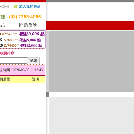
方式
問題反映
-贈點
9,000
點
LV75426**
6
-贈點
5,000
點
LV76835**
10
-贈點
1,000
點
LV76400**
收費排序
 : 2026-08-09 11:16:43
的最愛
說明