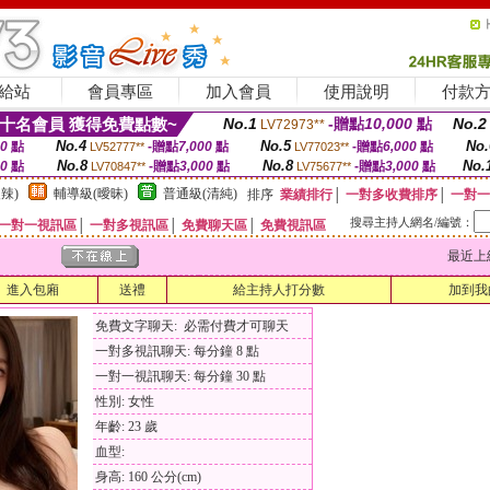
給站
會員專區
加入會員
使用說明
付款
十名會員 獲得免費點數~
No.1
-贈點
10,000
點
No.2
LV72973**
No.4
No.5
No.
00
點
-贈點
7,000
點
-贈點
6,000
點
LV52777**
LV77023**
No.8
No.8
No.
00
點
-贈點
3,000
點
-贈點
3,000
點
LV70847**
LV75677**
辣)
輔導級(曖昧)
普通級(清純)
排序
業績排行
│
一對多收費排序
│
一對一
搜尋主持人網名/編號：
一對一視訊區
│
一對多視訊區
│
免費聊天區
│
免費視訊區
最近上線時間
進入包廂
送禮
給主持人打分數
加到我
免費文字聊天: 必需付費才可聊天
一對多視訊聊天: 每分鐘 8 點
一對一視訊聊天: 每分鐘 30 點
性別: 女性
年齡: 23 歲
血型:
身高: 160 公分(cm)