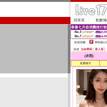
回首頁
點數補
恭喜七月份消費排行前
No.3
-贈點
8,0
LV76098**
No.7
-贈點
4,0
LV23213**
頻道指數
限制級(火
頻道
台妹專區
│
新人區
│
(沐熙)
免費聊天