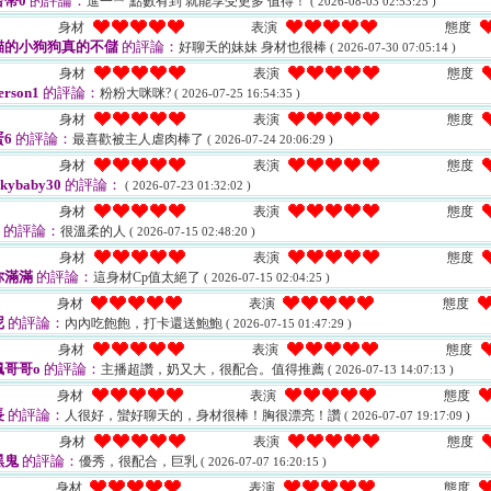
幣0
的評論：
進一ㄧ 點數有到 就能享受更多 值得！
( 2026-08-03 02:53:25 )
身材
表演
態度
貓的小狗狗真的不儲
的評論：
好聊天的妹妹 身材也很棒
( 2026-07-30 07:05:14 )
身材
表演
態度
rson1
的評論：
粉粉大咪咪?
( 2026-07-25 16:54:35 )
身材
表演
態度
6
的評論：
最喜歡被主人虐肉棒了
( 2026-07-24 20:06:29 )
身材
表演
態度
kybaby30
的評論：
( 2026-07-23 01:32:02 )
身材
表演
態度
的評論：
很溫柔的人
( 2026-07-15 02:48:20 )
身材
表演
態度
你滿滿
的評論：
這身材Cp值太絕了
( 2026-07-15 02:04:25 )
身材
表演
態度
尼
的評論：
內內吃飽飽，打卡還送鮑鮑
( 2026-07-15 01:47:29 )
身材
表演
態度
哥哥o
的評論：
主播超讚，奶又大，很配合。值得推薦
( 2026-07-13 14:07:13 )
身材
表演
態度
長
的評論：
人很好，蠻好聊天的，身材很棒！胸很漂亮！讚
( 2026-07-07 19:17:09 )
身材
表演
態度
黑鬼
的評論：
優秀，很配合，巨乳
( 2026-07-07 16:20:15 )
身材
表演
態度