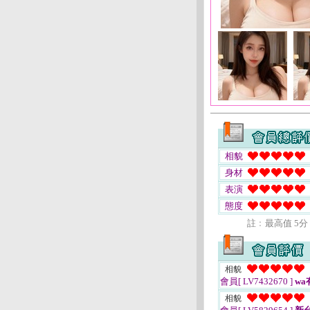
相貌
身材
表演
態度
註﹕最高值 5分
相貌
會員[ LV7432670 ]
wa
相貌