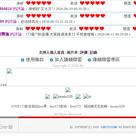
身材
表演
態度
94024
的評論：
身材好!又大方!
( 2026-06-19 00:10:58 )
身材
表演
態度
99
的評論：
必須得高分
( 2026-06-15 22:10:20 )
身材
表演
態度
梨釋迦
的評論：
173最??的直播 大家路過進來11 不然會後悔
( 2026-06-11 00:29:09 )
主持人個人首頁
|
相片本
|
評價
|
記錄
使用條款
加入賺錢聯盟
賺錢聯盟專區
Copyright © 2026 By
LIVE173影音視訊live秀
-
live173影音
-
live173
-
視訊聊天交友網
-
momo520
All Rights Reserved.