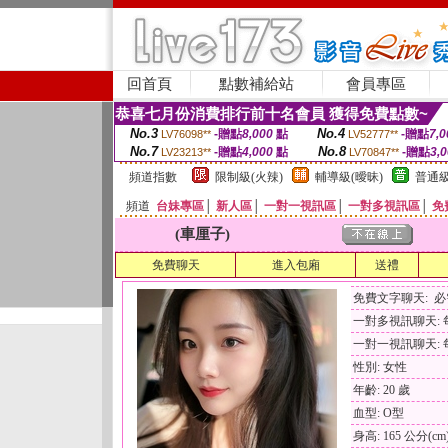
回首頁
點數補給站
會員專區
恭喜七月份消費排行前十名會員 獲得免費點數~
No.3
No.4
-贈點
8,000
點
-贈點
7,0
LV76098**
LV52777**
No.7
No.8
-贈點
4,000
點
-贈點
3,
LV23213**
LV70847**
頻道指數
限制級(火辣)
輔導級(曖昧)
普通級
頻道
台妹專區
│
新人區
│
一對一視訊區
│
一對多視訊區
│
免
(車厘子)
免費聊天
進入包廂
送禮
免費文字聊天: 
一對多視訊聊天: 每
一對一視訊聊天: 每
性別: 女性
年齡: 20 歲
血型: O型
身高: 165 公分(cm