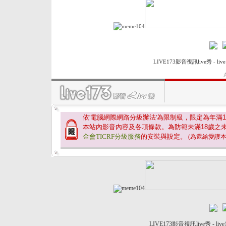
LIVE173影音視訊live秀
-
li
A
依'電腦網際網路分級辦法'為限制級，限定為年滿
1
本站內影音內容及各項條款。為防範未滿
18
歲之
金會TICRF分級服務
的安裝與設定。
(為還給愛護
LIVE173影音視訊live秀
-
liv