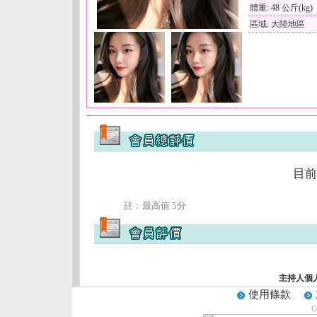
體重: 48 公斤(kg)
區域: 大陸地區
目前
註﹕最高值 5分
主持人個
使用條款
C