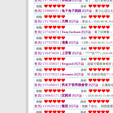
會員[ LV7543983 ]
佟硯旭
的評論：
變了，也什麼都沒
相貌
身材
會員[ LV6869551 ]
兔子兔子跳跳
的評論：
要小心這位主
相貌
身材
會員[ LV1700462 ]
天啊
的評論：
香吉士
( 2026-08-06 20:
相貌
身材
會員[ LV7428074 ]
TonyJackson
的評論：
看了好興奮
相貌
身材
會員[ LV7557851 ]
潼桑
的評論：
1208
( 2026-08-05 13:47:
相貌
身材
會員[ LV6474029 ]
上官甯
的評論：
?????見????
( 2026-08-
相貌
身材
會員[ LV1350925 ]
Yesgood
的評論：
超級可愛跟身材好
相貌
身材
會員[ LV2278323 ]
dreamss
的評論：
耶 先留言再說??
( 
相貌
身材
會員[ LV5200615 ]
男友不管男模會管
的評論：
主播跟
相貌
身材
會員[ LV6841171 ]
匡閎卓
的評論：
( 2026-08-03 15:49:16
相貌
身材
會員[ LV2629122 ]
微甜
的評論：
抱歉了各位.....我寶最
相貌
身材