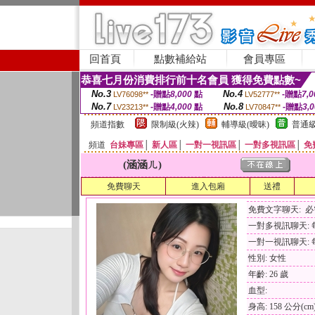
回首頁
點數補給站
會員專區
恭喜七月份消費排行前十名會員 獲得免費點數~
No.3
No.4
-贈點
8,000
點
-贈點
7,0
LV76098**
LV52777**
No.7
No.8
-贈點
4,000
點
-贈點
3,
LV23213**
LV70847**
頻道指數
限制級(火辣)
輔導級(曖昧)
普通級
頻道
台妹專區
│
新人區
│
一對一視訊區
│
一對多視訊區
│
免
(涵涵ㄦ)
免費聊天
進入包廂
送禮
免費文字聊天: 
一對多視訊聊天: 每
一對一視訊聊天: 每
性別: 女性
年齡: 26 歲
血型:
身高: 158 公分(cm