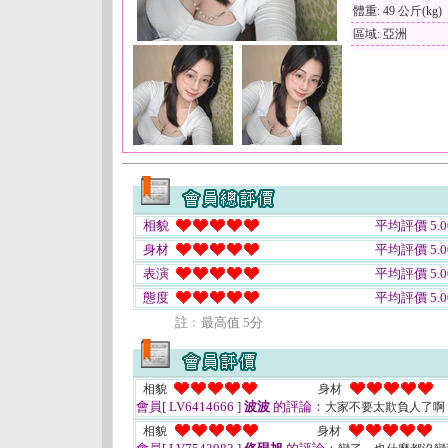
體重: 49 公斤(kg)
區域: 亞洲
相貌
平均評價 5.0
身材
平均評價 5.0
表演
平均評價 5.0
態度
平均評價 5.0
註﹕最高值 5分
相貌
身材
會員[ LV6414666 ]
波波
的評論：
大家不要太欺負人了啊
相貌
身材