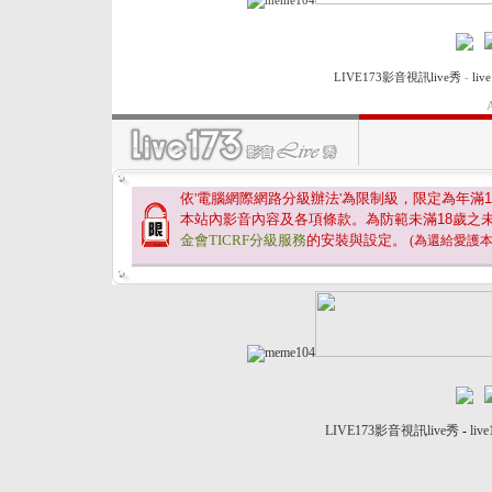
LIVE173影音視訊live秀
-
li
A
依'電腦網際網路分級辦法'為限制級，限定為年滿
1
本站內影音內容及各項條款。為防範未滿
18
歲之
金會TICRF分級服務
的安裝與設定。
(為還給愛護
LIVE173影音視訊live秀
-
liv