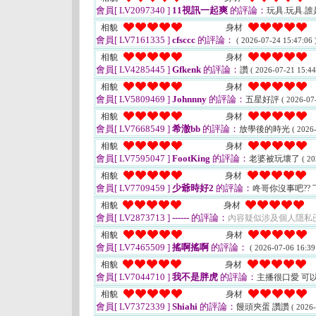
會員[ LV2097340 ]
11視訊一起爽
的評論：
玩具.玩具.
相貌
身材
會員[ LV7161335 ]
cfsccc
的評論：
( 2026-07-24 15:47:06 
相貌
身材
會員[ LV4285445 ]
Gfkenk
的評論：
讚
( 2026-07-21 15:44
相貌
身材
會員[ LV5809469 ]
Johnnny
的評論：
五星好評
( 2026-07
相貌
身材
會員[ LV7668549 ]
希澈bb
的評論：
放學後的時光
( 2026
相貌
身材
會員[ LV7595047 ]
FootKing
的評論：
老婆被玩壞了
( 20
相貌
身材
會員[ LV7709459 ]
少爺時好2
的評論：
咚哥你沒事吧??
相貌
身材
會員[ LV2873713 ]
------
的評論：
內容疑似涉及個人隱私
相貌
身材
會員[ LV7465509 ]
搖啊搖啊
的評論：
( 2026-07-06 16:39
相貌
身材
會員[ LV7044710 ]
我不是胖虎
的評論：
主播很口愛 可
相貌
身材
會員[ LV7372339 ]
Shiahi
的評論：
饅頭夾蛋 讚讚
( 2026-