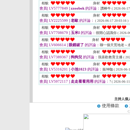
相貌
身材
會員[ LV5777849 ]
zzoobok
的評論：
讚棒牛
( 2026-06-17
相貌
身材
會員[ LV2225599 ]
老歐
的評論：
( 2026-06-17 20:03:16 )
相貌
身材
會員[ LV7708679 ]
玉米I
的評論：
很開心認識你
( 2026-0
相貌
身材
會員[ LV606614 ]
眼鏡破了
的評論：
聊一個天荒地老～
相貌
身材
會員[ LV7389367 ]
狗狗兒
的評論：
我喜歡教育主播
( 20
相貌
身材
會員[ LV5316201 ]
小池1023
的評論：
摳坤咖
( 2026-06-1
相貌
身材
會員[ LV5972117 ]
走走看看用用
的評論：
?
( 2026-06-11
主持人個
使用條款
C