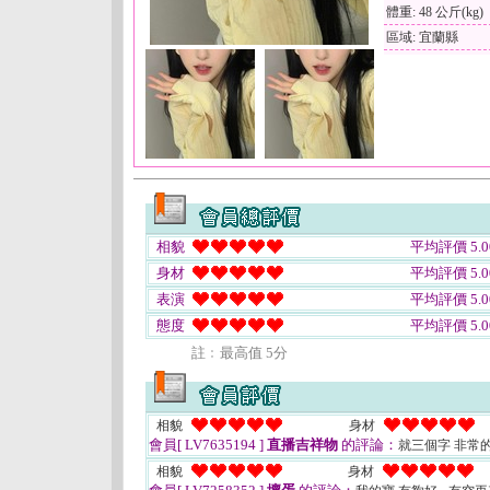
體重: 48 公斤(kg)
區域: 宜蘭縣
相貌
平均評價 5.0
身材
平均評價 5.0
表演
平均評價 5.0
態度
平均評價 5.0
註﹕最高值 5分
相貌
身材
會員[ LV7635194 ]
直播吉祥物
的評論：
就三個字 非常
相貌
身材