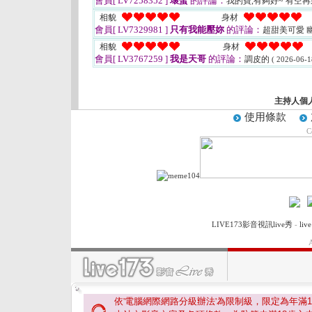
會員[ LV7258352 ]
壞蛋
的評論：
我的寶,有夠好~ 有空
相貌
身材
會員[ LV7329981 ]
只有我能壓妳
的評論：
超甜美可愛 
相貌
身材
會員[ LV3767259 ]
我是天哥
的評論：
調皮的
( 2026-06-1
主持人個
使用條款
C
LIVE173影音視訊live秀
-
li
A
依'電腦網際網路分級辦法'為限制級，限定為年滿
1