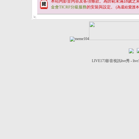
本站內影音內容及各項條款。為防範未滿
18
歲之
金會TICRF分級服務
的安裝與設定。
(為還給愛護
LIVE173影音視訊live秀
-
liv