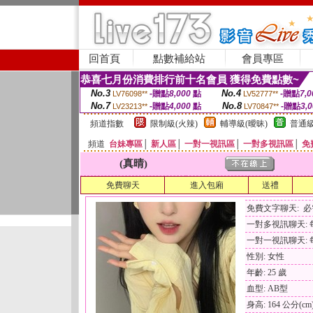
回首頁
點數補給站
會員專區
恭喜七月份消費排行前十名會員 獲得免費點數~
No.3
No.4
-贈點
8,000
點
-贈點
7,0
LV76098**
LV52777**
No.7
No.8
-贈點
4,000
點
-贈點
3,
LV23213**
LV70847**
頻道指數
限制級(火辣)
輔導級(曖昧)
普通級
頻道
台妹專區
│
新人區
│
一對一視訊區
│
一對多視訊區
│
免
(真晴)
免費聊天
進入包廂
送禮
免費文字聊天: 
一對多視訊聊天: 每
一對一視訊聊天: 每
性別: 女性
年齡: 25 歲
血型: AB型
身高: 164 公分(cm