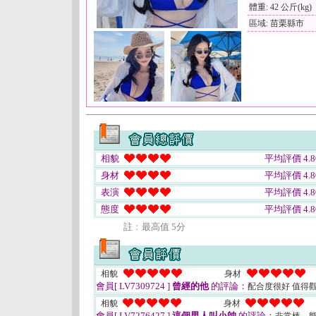
體重: 42 公斤(kg)
區域: 苗栗縣市
相貌
平均評價 4.8
身材
平均評價 4.8
表演
平均評價 4.8
態度
平均評價 4.8
註﹕最高值 5分
相貌
身材
會員[ LV7309724 ]
曾經的他
的評論：
配合度很好 值得
相貌
身材
會員[ LV7276427 ]
這個男人叫小帥
的評論：