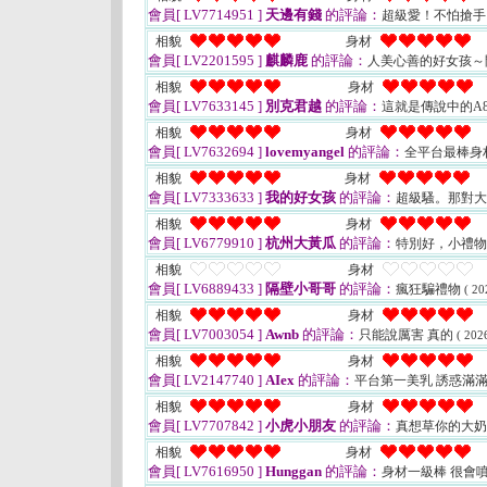
會員[ LV7714951 ]
天邊有錢
的評論：
超級愛！不怕搶
相貌
身材
會員[ LV2201595 ]
麒麟鹿
的評論：
人美心善的好女孩～
相貌
身材
會員[ LV7633145 ]
別克君越
的評論：
這就是傳說中的A
相貌
身材
會員[ LV7632694 ]
lovemyangel
的評論：
全平台最棒身
相貌
身材
會員[ LV7333633 ]
我的好女孩
的評論：
超級騷。那對
相貌
身材
會員[ LV6779910 ]
杭州大黃瓜
的評論：
特別好，小禮
相貌
身材
會員[ LV6889433 ]
隔壁小哥哥
的評論：
瘋狂騙禮物
( 20
相貌
身材
會員[ LV7003054 ]
Awnb
的評論：
只能說厲害 真的
( 202
相貌
身材
會員[ LV2147740 ]
AIex
的評論：
平台第一美乳 誘惑滿
相貌
身材
會員[ LV7707842 ]
小虎小朋友
的評論：
真想草你的大
相貌
身材
會員[ LV7616950 ]
Hunggan
的評論：
身材一級棒 很會