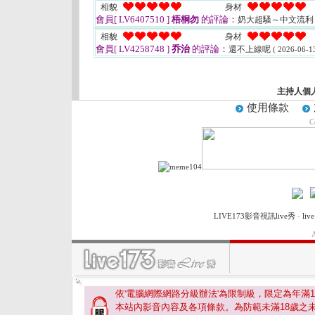
相貌
身材
會員[ LV6407510 ]
梧桐勿
的評論：
奶大超騷～中文流
相貌
身材
會員[ LV4258748 ]
乔治
的評論：
還不上線呢
( 2026-06-13
主持人個
使用條款
C
LIVE173影音視訊live秀
-
li
A
依'電腦網際網路分級辦法'為限制級，限定為年滿
1
本站內影音內容及各項條款。為防範未滿
18
歲之