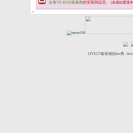
金會TICRF分級服務
的安裝與設定。
(為還給愛護
LIVE173影音視訊live秀
-
liv