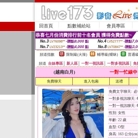
回首頁
點數補給站
會員專區
恭喜七月份消費排行前十名會員 獲得免費點數~
No.3
No.4
-贈點
8,000
點
-贈點
7,0
LV76098**
LV52777**
No.7
No.8
-贈點
4,000
點
-贈點
3,
LV23213**
LV70847**
頻道指數
限制級(火辣)
輔導級(曖昧)
普通級
頻道
台妹專區
│
新人區
│
一對一視訊區
│
一對多視訊區
│
免
(越南白月)
一對一忙線中
免費聊天
進入包廂
送禮
免費文字聊天: 
一對多視訊聊天: 每
一對一視訊聊天: 每
性別: 女性
年齡: 22 歲
血型: O型
身高: 163 公分(cm