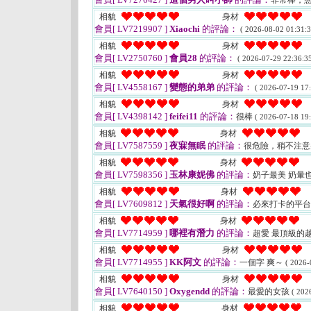
非常棒，
相貌
身材
會員[ LV7219907 ]
Xiaochi
的評論：
( 2026-08-02 01:31:3
相貌
身材
會員[ LV2750760 ]
會員28
的評論：
( 2026-07-29 22:36:35
相貌
身材
會員[ LV4558167 ]
變態的弟弟
的評論：
( 2026-07-19 17:
相貌
身材
會員[ LV4398142 ]
feifei11
的評論：
很棒
( 2026-07-18 19:
相貌
身材
會員[ LV7587559 ]
夜寐無眠
的評論：
很危險，稍不注意
相貌
身材
會員[ LV7598356 ]
玉林康妮佛
的評論：
奶子最美 奶暈
相貌
身材
會員[ LV7609812 ]
天氣很好啊
的評論：
必來打卡的平
相貌
身材
會員[ LV7714959 ]
哪裡有潛力
的評論：
超愛 最頂級的
相貌
身材
會員[ LV7714955 ]
KK阿文
的評論：
一個字 爽～
( 2026-
相貌
身材
會員[ LV7640150 ]
Oxygendd
的評論：
最愛的女孩
( 202
相貌
身材